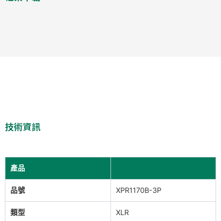
技術資訊
產品
品號
XPR1170B-3P
類型
XLR