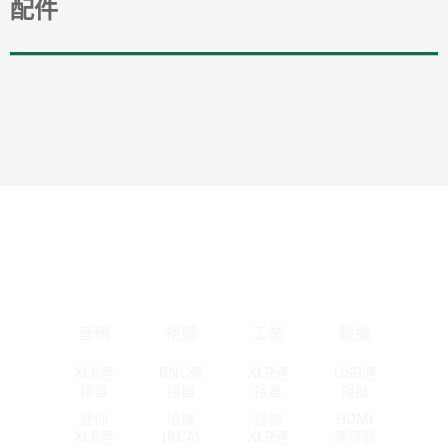
配件
音頻
視頻
工業
數據
XLR連
BNC連
XLR連
USB連
接器
接器
接器
接器
迷你
唱機
迷你
HDMI
XLR連
(RCA)
XLR連
連接器