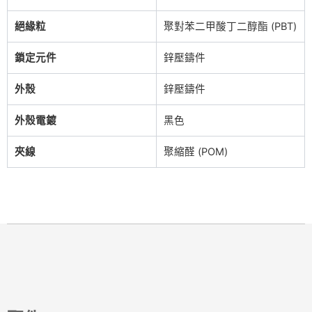
絕緣粒
聚對苯二甲酸丁二醇酯 (PBT)
鎖定元件
鋅壓鑄件
外殼
鋅壓鑄件
外殼電鍍
黑色
夾線
聚縮醛 (POM)