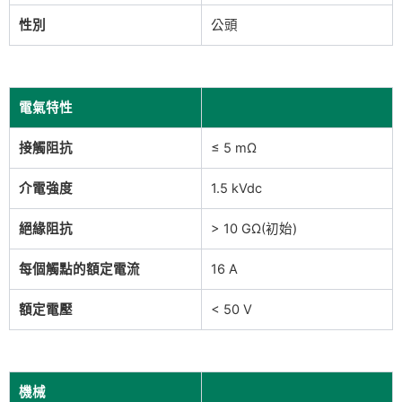
性別
公頭
電氣特性
接觸阻抗
≤ 5 mΩ
介電強度
1.5 kVdc
絕緣阻抗
> 10 GΩ(初始)
每個觸點的額定電流
16 A
額定電壓
< 50 V
機械