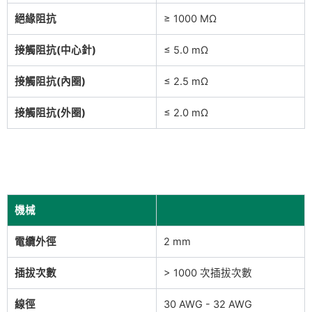
絕緣阻抗
≥ 1000 MΩ
接觸阻抗(中心針)
≤ 5.0 mΩ
接觸阻抗(內圈)
≤ 2.5 mΩ
接觸阻抗(外圈)
≤ 2.0 mΩ
機械
電纜外徑
2 mm
插拔次數
> 1000 次插拔次數
線徑
30 AWG - 32 AWG