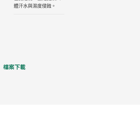
體汗水與濕度侵蝕。
檔案下載