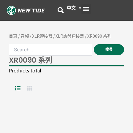
跳
選
中文
English
至
主
單
要
內
首頁
/
音頻
/
XLR連接器
/
XLR底盤連接器
/ XR0090 系列
容
搜尋
XR0090 系列
Products total :