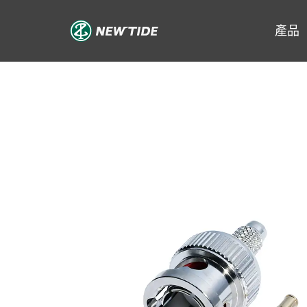
跳
至
產品
主
要
內
容