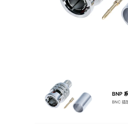
BNP 
BNC 