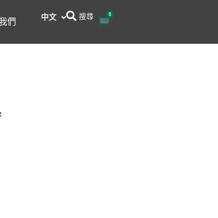
搜尋
0
購
中文
English
我們
物
籃
器