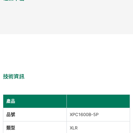
技術資訊
產品
品號
XPC1600B-5P
類型
XLR