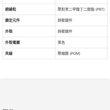
絕緣粒
聚對苯二甲酸丁二醇酯 (PBT)
鎖定元件
鋅壓鑄件
外殼
鋅壓鑄件
外殼電鍍
黑色
夾線
聚縮醛 (POM)