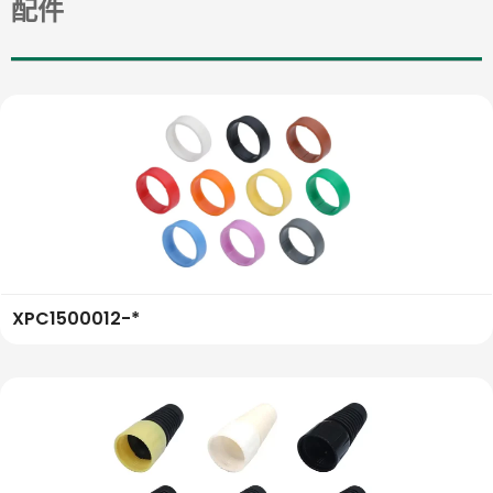
配件
XPC1500012-*