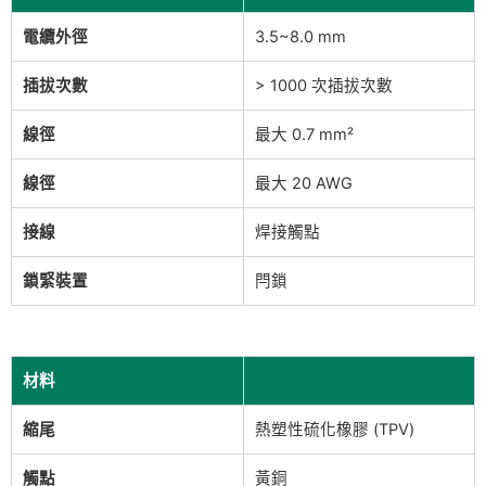
電纜外徑
3.5~8.0 mm
插拔次數
> 1000 次插拔次數
線徑
最大 0.7 mm²
線徑
最大 20 AWG
接線
焊接觸點
鎖緊裝置
閂鎖
材料
縮尾
熱塑性硫化橡膠 (TPV)
觸點
黃銅