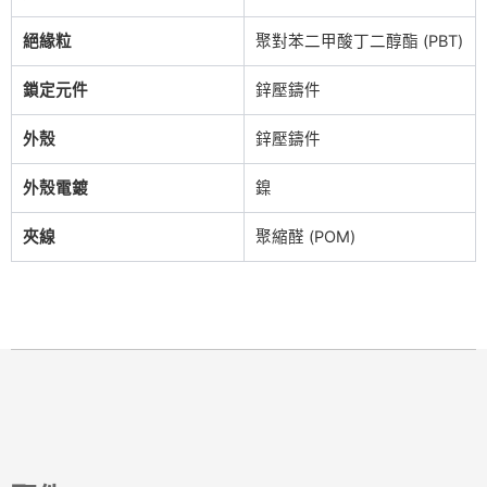
絕緣粒
聚對苯二甲酸丁二醇酯 (PBT)
鎖定元件
鋅壓鑄件
外殼
鋅壓鑄件
外殼電鍍
鎳
夾線
聚縮醛 (POM)