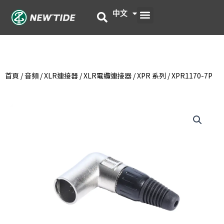
跳
選
中文
English
至
主
單
要
內
容
首頁
/
音頻
/
XLR連接器
/
XLR電纜連接器
/
XPR 系列
/ XPR1170-7P