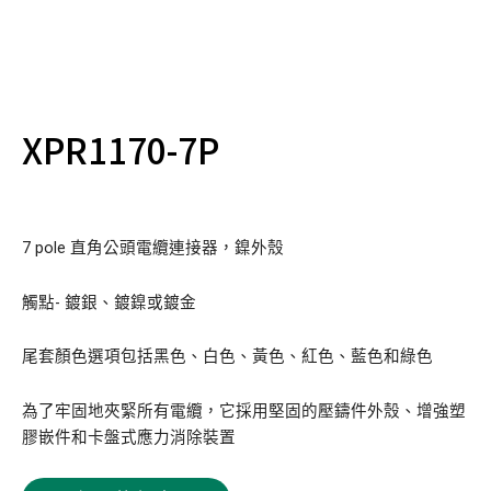
XPR1170-7P
7 pole 直角公頭電纜連接器，鎳外殼
觸點- 鍍銀、鍍鎳或鍍金
尾套顏色選項包括黑色、白色、黃色、紅色、藍色和綠色
為了牢固地夾緊所有電纜，它採用堅固的壓鑄件外殼、增強塑
膠嵌件和卡盤式應力消除裝置