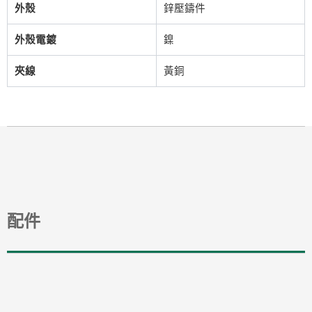
外殼
鋅壓鑄件
外殼電鍍
鎳
夾線
黃銅
配件