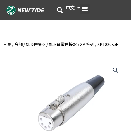
跳
選
中文
English
至
主
單
要
內
容
首頁
/
音頻
/
XLR連接器
/
XLR電纜連接器
/
XP 系列
/ XP1020-5P