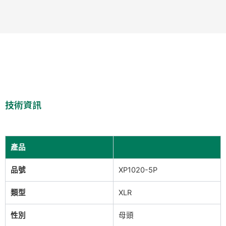
技術資訊
產品
品號
XP1020-5P
類型
XLR
性別
母頭