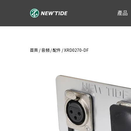
跳
至
產品
主
要
內
容
首頁
/
音頻
/
配件
/ XRD0270-DF