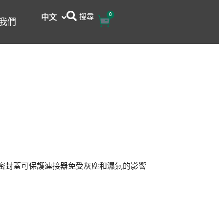
搜尋
0
購
中文
English
我們
物
籃
膠密封蓋可保護連接器免受灰塵和濕氣的影響