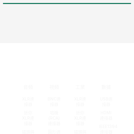
音頻
視頻
工業
數據
XLR連
BNC連
XLR連
USB連
接器
接器
接器
接器
迷你
唱機
迷你
HDMI
XLR連
(RCA)
XLR連
連接器
接器
連接器
接器
IEEE1394
插頭與
圓形適
插頭與
連接器