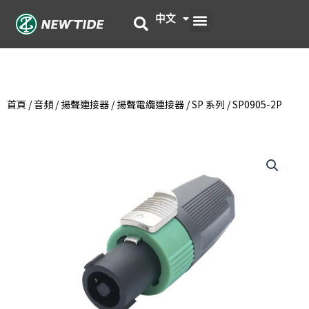
跳
選
中文
English
至
主
單
要
內
容
首頁
/
音頻
/
揚聲連接器
/
揚聲電纜連接器
/
SP 系列
/ SP0905-2P