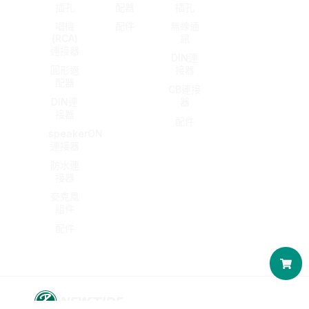
插孔
配器
插孔
唱機
配件
無線通
(RCA)
訊
連接器
DIN連
圓形適
接器
配器
CB連接
DIN連
器
接器
配件
speakerON
連接器
防水連
接器
麥克風
組件
配件
購
物
籃