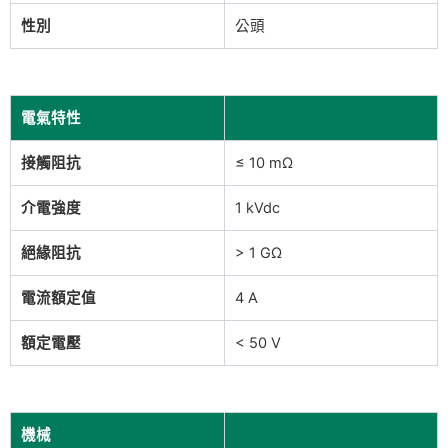
性別
公頭
電氣特性
接觸阻抗
≤ 10 mΩ
介電強度
1 kVdc
絕緣阻抗
> 1 GΩ
電流額定值
4 A
額定電壓
< 50 V
機械