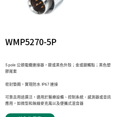
WMP5270-5P
5 pole 公頭電纜連接器，鎳或黑色外殼；金或銀觸點；黑色塑
膠尾套
密封墊圈，實現防水 IP67 連接
可靠且用途廣泛，適用於醫療設備、控制系統、感測器或音訊
應用，如微型和無線麥克風以及便攜式混音器