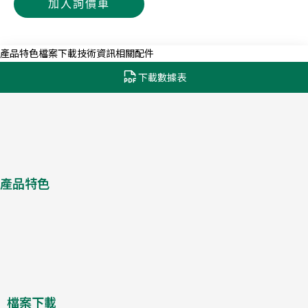
加入詢價車
產品特色
檔案下載
技術資訊
相關配件
下載數據表
產品特色
檔案下載