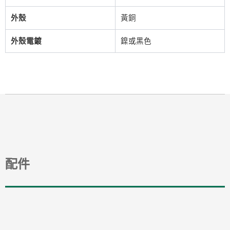
外殼
黃銅
外殼電鍍
鎳或黑色
配件