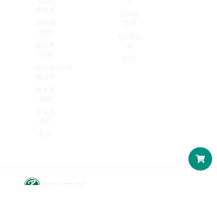
(RCA)
訊
連接器
DIN連
圓形適
接器
配器
CB連接
DIN連
器
接器
配件
speakerON
連接器
防水連
接器
麥克風
組件
配件
購
物
籃
© 2016-2026 帝公企業股份有限公司.版權所有。|| All
rights reserved.