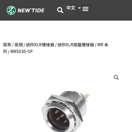
跳
選
中文
English
至
主
單
要
內
容
首頁
/
音頻
/
迷你XLR連接器
/
迷你XLR底盤連接器
/
MR 系
列
/ MR5030-5P