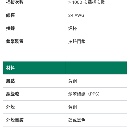
插拔次數
> 1000 次插拔次數
線徑
24 AWG
接線
焊杯
鎖緊裝置
按鈕閂鎖
材料
觸點
黃銅
絕緣粒
聚苯硫醚（PPS）
外殼
黃銅
外殼電鍍
鎳或黑色