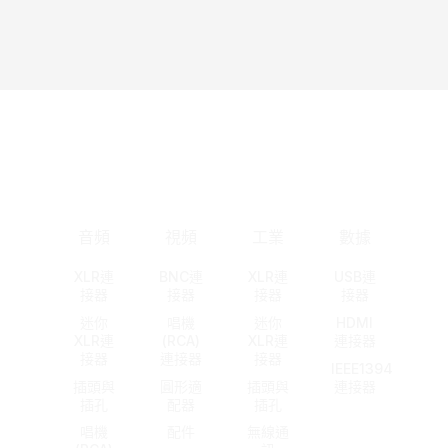
音頻
視頻
工業
數據
XLR連
BNC連
XLR連
USB連
接器
接器
接器
接器
迷你
唱機
迷你
HDMI
XLR連
(RCA)
XLR連
連接器
接器
連接器
接器
IEEE1394
插頭與
圓形適
插頭與
連接器
插孔
配器
插孔
唱機
配件
無線通