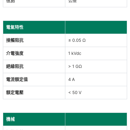
性別
公座
電氣特性
接觸阻抗
≤ 0.05 Ω
介電強度
1 kVdc
絕緣阻抗
> 1 GΩ
電流額定值
4 A
額定電壓
< 50 V
機械