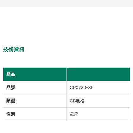
技術資訊
產品
品號
CP0720-8P
類型
CB風格
性別
母座