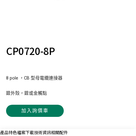
CP0720-8P
8 pole ，CB 型母電纜連接器
鎳外殼，鎳或金觸點
加入詢價車
產品特色
檔案下載
技術資訊
相關配件