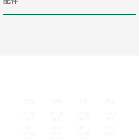
配件
音頻
視頻
工業
數據
XLR連
BNC連
XLR連
USB連
接器
接器
接器
接器
迷你
唱機
迷你
HDMI
XLR連
(RCA)
XLR連
連接器
接器
連接器
接器