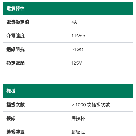
電氣特性
電流額定值
4A
介電強度
1 kVdc
絕緣阻抗
>1GΩ
額定電壓
125V
機械
插拔次數
> 1000 次插拔次數
接線
焊接杯
鎖緊裝置
螺紋式