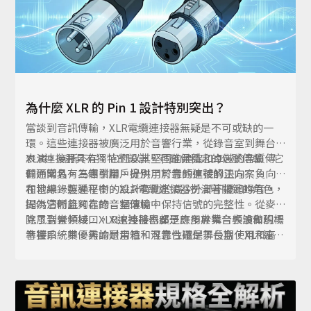
為什麼 XLR 的 Pin 1 設計特別突出？
當談到音訊傳輸，XLR電纜連接器無疑是不可或缺的一
環。這些連接器被廣泛用於音響行業，從錄音室到舞台
表演，無所不在。它們以其堅固的建造和卓越的音質傳
XLR連接器具有獨特的設計，可確保穩定的信號傳輸。它
輸而聞名，為專業用戶提供了可靠的連接解決方案。
們通常具有三個引腳，分別用於音頻信號的正向、負向
和地線。這種平衡的設計有助於減少外部干擾和噪音，
在音樂錄製過程中，XLR電纜連接器扮演著關鍵的角色，
提供清晰且可靠的音頻傳輸。
因為它們能夠在錄音室環境中保持信號的完整性。從麥
克風到音頻接口，XLR連接器都是許多專業音頻設備的標
除了音樂領域，XLR連接器也廣泛應用於舞台表演和現場
準接口。其優秀的耐用性和可靠性確保了長期使用和高
音響系統中。無論是音箱、混音台還是舞台盒，XLR連接
品質的音頻輸出。
器都是連接各種音頻設備的首選。其堅固的連接和穩定
的信號傳輸使其成為現場表演的理想選擇，無論是在音
樂會、劇院演出還是企業活動中。