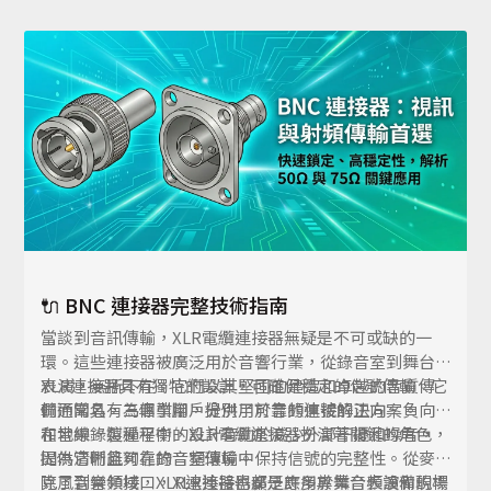
的信號傳輸使其成為現場表演的理想選擇，無論是在音
樂會、劇院演出還是企業活動中。
🔌 BNC 連接器完整技術指南
當談到音訊傳輸，XLR電纜連接器無疑是不可或缺的一
環。這些連接器被廣泛用於音響行業，從錄音室到舞台
表演，無所不在。它們以其堅固的建造和卓越的音質傳
XLR連接器具有獨特的設計，可確保穩定的信號傳輸。它
輸而聞名，為專業用戶提供了可靠的連接解決方案。
們通常具有三個引腳，分別用於音頻信號的正向、負向
和地線。這種平衡的設計有助於減少外部干擾和噪音，
在音樂錄製過程中，XLR電纜連接器扮演著關鍵的角色，
提供清晰且可靠的音頻傳輸。
因為它們能夠在錄音室環境中保持信號的完整性。從麥
克風到音頻接口，XLR連接器都是許多專業音頻設備的標
除了音樂領域，XLR連接器也廣泛應用於舞台表演和現場