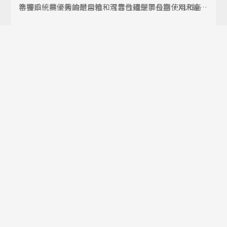
準接口。其優秀的耐用性和可靠性確保了長期使用和高
音響系統中。無論是音箱、混音台還是舞台盒，XLR連接
品質的音頻輸出。
器都是連接各種音頻設備的首選。其堅固的連接和穩定
的信號傳輸使其成為現場表演的理想選擇，無論是在音
樂會、劇院演出還是企業活動中。
音頻
視頻
工業
數據
XLR連
BNC連
XLR連
USB連
接器
接器
接器
接器
迷你
唱機
迷你
HDMI
XLR連
(RCA)
XLR連
連接器
接器
連接器
接器
IEEE1394
插頭與
圓形適
插頭與
連接器
插孔
配器
插孔
唱機
配件
無線通
(RCA)
訊
連接器
DIN連
圓形適
接器
配器
CB連接
DIN連
器