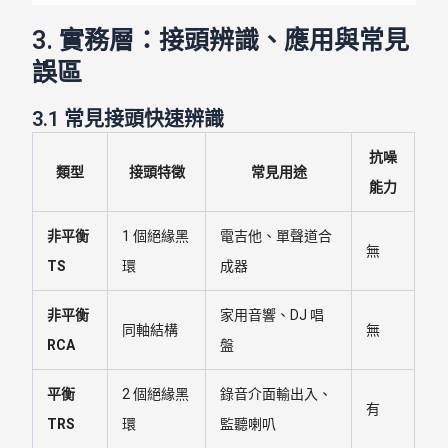
3. 實務層：接頭辨識、應用與常見
誤區
3.1 常見接頭快速辨識
抗噪
類型
接頭特徵
常見用途
能力
非平衡
1 個絕緣黑
電吉他、單聲道合
無
TS
環
成器
非平衡
家用音響、DJ 唱
同軸結構
無
RCA
盤
平衡
2 個絕緣黑
錄音介面輸出入、
有
TRS
環
監聽喇叭