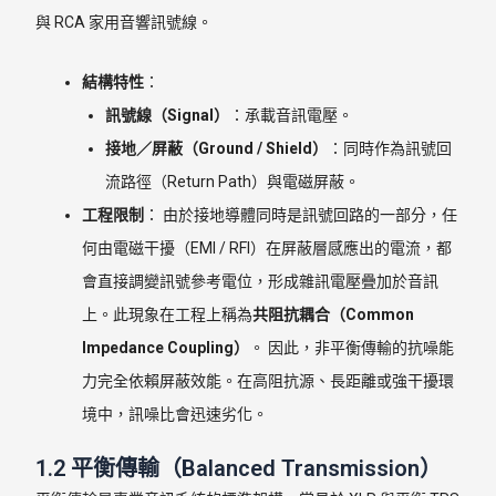
與 RCA 家用音響訊號線。
結構特性
：
訊號線（Signal）
：承載音訊電壓。
接地／屏蔽（Ground / Shield）
：同時作為訊號回
流路徑（Return Path）與電磁屏蔽。
工程限制
： 由於接地導體同時是訊號回路的一部分，任
何由電磁干擾（EMI / RFI）在屏蔽層感應出的電流，都
會直接調變訊號參考電位，形成雜訊電壓疊加於音訊
上。此現象在工程上稱為
共阻抗耦合（Common
Impedance Coupling）
。 因此，非平衡傳輸的抗噪能
力完全依賴屏蔽效能。在高阻抗源、長距離或強干擾環
境中，訊噪比會迅速劣化。
1.2 平衡傳輸（Balanced Transmission）