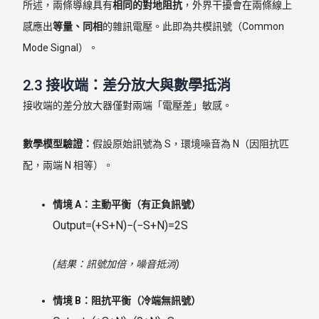
所述，兩條導線具有
相同的對地阻抗
，外界干擾會在兩條線上
感應出
等量、同相
的雜訊電壓。此即為共模訊號（Common
Mode Signal）。
2.3 接收端：差分放大與數學抵消
接收端的差分放大器僅對兩端「電壓差」敏感。
數學模型驗證：
假設原始訊號為 S，環境噪音為 N（因阻抗匹
配，兩端 N 相等）。
情境 A：主動平衡（有正負訊號）
Output=(+S+N)−(−S+N)=2S
(結果：訊號加倍，噪音抵消)
情境 B：阻抗平衡（冷端無訊號）