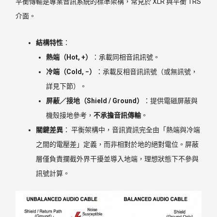
平衡傳輸是專業音訊系統的標準架構，常見於 XLR 與平衡 TRS
介面。
結構特性
：
熱端（Hot, +）
：承載同相音訊訊號。
冷端（Cold, −）
：承載反相音訊訊號（或無訊號，
詳見下節）。
屏蔽／接地（Shield / Ground）
：提供電磁屏蔽與
機殼接地參考，
不承擔音訊傳輸
。
關鍵差異
： 平衡架構中，音訊資訊完全由「熱端與冷端
之間的電壓差」定義，而非相對於地的絕對電位。屏蔽
層僅負責攔截外界干擾並導入地端，理想狀態下不參與
訊號計算。