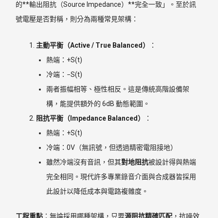
的**輸出阻抗（Source Impedance）**完全一致」。至於訊
號電壓是否對稱，則分為兩種常見架構：
主動平衡（Active / True Balanced）
：
熱端：+S(t)
冷端：−S(t)
兩者振幅相等、極性相反。這是傳統高階設備架
構，能提供額外的 6dB 動態範圍。
阻抗平衡（Impedance Balanced）
：
熱端：+S(t)
冷端：0V（無訊號，但透過精密電阻接地）
雖然冷端沒有音訊，但其
對地阻抗
被設計得與熱端
完全相同。現代許多專業錄音介面與合成器皆採用
此設計以降低成本與電路複雜度。
工程重點
：無論採用哪種架構，只要
源阻抗精確匹配
，抗噪效