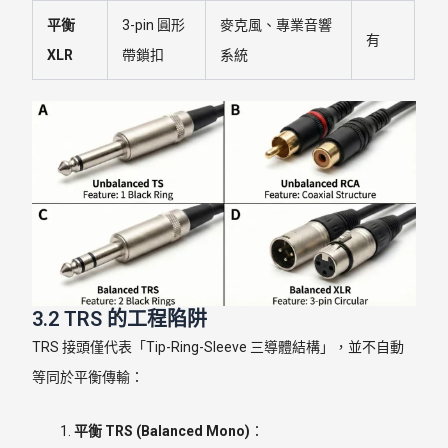
平衡
3-pin 圓形
麥克風、專業音響
有
XLR
帶鎖扣
系統
3.2 TRS 的工程陷阱
TRS 接頭僅代表「Tip-Ring-Sleeve 三導體結構」，並不自動
等同於平衡傳輸：
平衡 TRS (Balanced Mono)
：