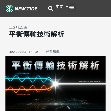
跳
選
中文
English
至
主
單
要
內
12.2 月.2026
平衡傳輸技術解析
容
newtideadmin-rise
專業知識