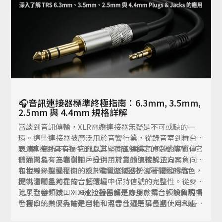
🎧音訊連接器標準終極指南：6.3mm, 3.5mm,
2.5mm 與 4.4mm 規格詳解
當談到音訊傳輸，XLR電纜連接器無疑是不可或缺的一
環。這些連接器被廣泛用於音響行業，從錄音室到舞台
表演，無所不在。它們以其堅固的建造和卓越的音質傳
XLR連接器具有獨特的設計，可確保穩定的信號傳輸。它
輸而聞名，為專業用戶提供了可靠的連接解決方案。
們通常具有三個引腳，分別用於音頻信號的正向、負向
和地線。這種平衡的設計有助於減少外部干擾和噪音，
在音樂錄製過程中，XLR電纜連接器扮演著關鍵的角色，
提供清晰且可靠的音頻傳輸。
因為它們能夠在錄音室環境中保持信號的完整性。從麥
克風到音頻接口，XLR連接器都是許多專業音頻設備的標
除了音樂領域，XLR連接器也廣泛應用於舞台表演和現場
準接口。其優秀的耐用性和可靠性確保了長期使用和高
音響系統中。無論是音箱、混音台還是舞台盒，XLR連接
品質的音頻輸出。
器都是連接各種音頻設備的首選。其堅固的連接和穩定